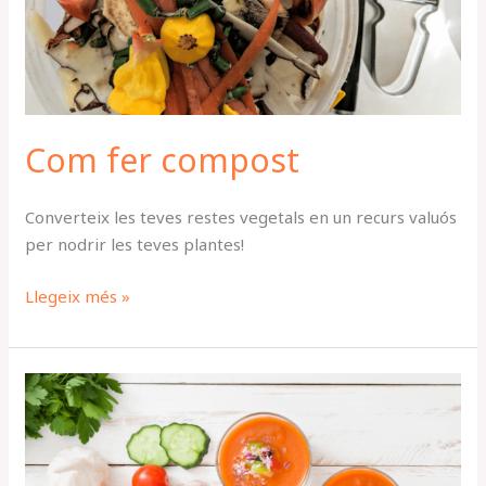
Com fer compost
Converteix les teves restes vegetals en un recurs valuós
per nodrir les teves plantes!
Llegeix més »
Sopes
i
cremes
fredes