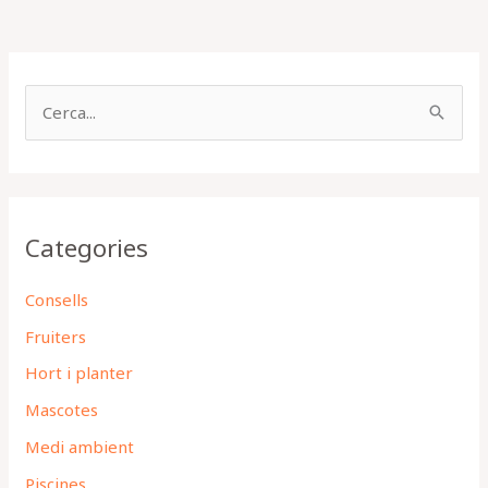
C
e
r
c
Categories
a
:
Consells
Fruiters
Hort i planter
Mascotes
Medi ambient
Piscines