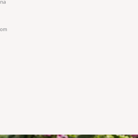
ona
com