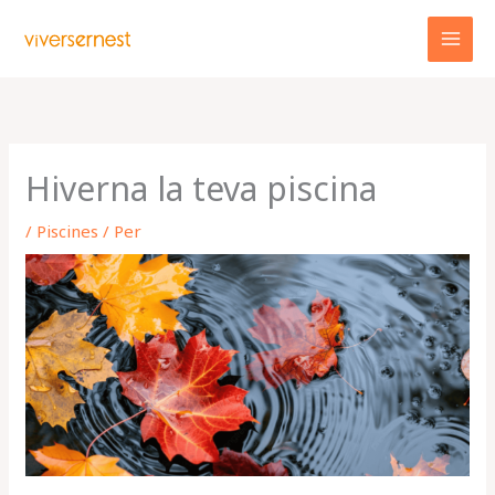
Vés
al
contingut
Hiverna la teva piscina
/
Piscines
/ Per