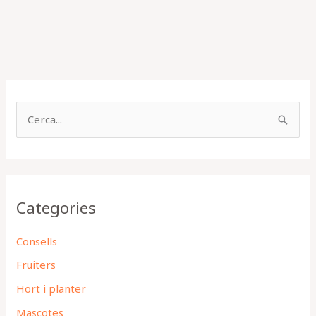
C
e
r
c
Categories
a
:
Consells
Fruiters
Hort i planter
Mascotes