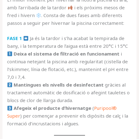
amb l’arribada de la tardor
i els pròxims mesos de
fred i hivern
. Consta de dues fases amb diferents
passos a seguir per hivernar la piscina correctament:
FASE 1
Ja és la tardor i s’ha acabat la tempirada de
bany, i la temperatura de l’aigua està entre 20°C i 15°C
Deixa el sistema de filtració en funcionament
i
continua netejant la piscina amb regularitat (cistella de
l’skimmer, línia de flotació, etc.), mantenint el pH entre
7,0 i 7,4.
Mantingues els nivells de desinfectant
gràcies al
tractament automàtic de dosificació o afegint tauletes o
blocs de clor de llarga durada.
Afegeix el producte d’hivernatge
(
Puripool®
Super
) per començar a prevenir els dipòsits de calç i la
formació d’incrustacions i algues.