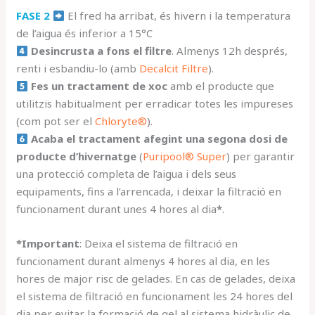
FASE
2
El fred ha arribat, és hivern i la temperatura
de l’aigua és inferior a 15°C
Desincrusta a fons el filtre
. Almenys 12h després,
renti i esbandiu-lo (amb
Decalcit Filtre
).
Fes un tractament de xoc
amb el producte que
utilitzis habitualment per erradicar totes les impureses
(com pot ser el
Chloryte®
).
Acaba el tractament afegint una segona dosi de
producte d’hivernatge
(
Puripool® Super
) per garantir
una protecció completa de l’aigua i dels seus
equipaments, fins a l’arrencada, i deixar la filtració en
funcionament durant unes 4 hores al dia
*
.
*Important
: Deixa el sistema de filtració en
funcionament durant almenys 4 hores al dia, en les
hores de major risc de gelades. En cas de gelades, deixa
el sistema de filtració en funcionament les 24 hores del
dia per evitar la formació de gel al sistema hidràulic de