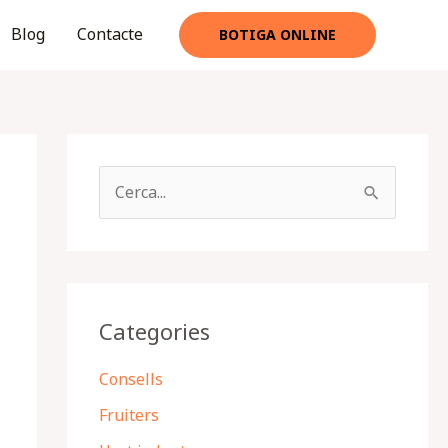
Blog
Contacte
BOTIGA ONLINE
C
e
r
c
a
Categories
:
Consells
Fruiters