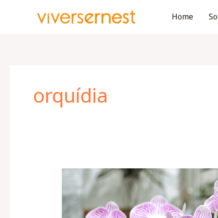
Vés
Home
So
al
contingut
orquídia
Les
orquídies