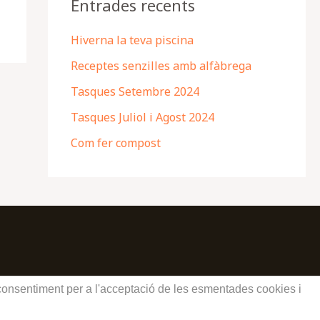
Entrades recents
Hiverna la teva piscina
Receptes senzilles amb alfàbrega
Tasques Setembre 2024
Tasques Juliol i Agost 2024
Com fer compost
u consentiment per a l'acceptació de les esmentades cookies i