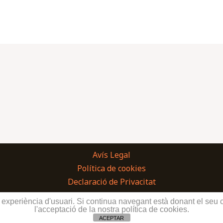
Avís Legal
Política de cookies
Declaració de Privacitat
Vivers Ernest SL. © 2026 | Home & Garden
or experiència d'usuari. Si continua navegant està donant el se
l'acceptació de la nostra política de cookies.
ACEPTAR