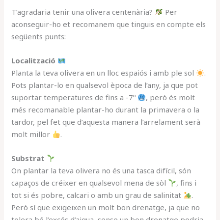
T’agradaria tenir una olivera centenària?
Per
aconseguir-ho et recomanem que tinguis en compte els
següents punts:
Localització
Planta la teva olivera en un lloc espaiós i amb ple sol
.
Pots plantar-lo en qualsevol època de l’any, ja que pot
suportar temperatures de fins a -7º
, però és molt
més recomanable plantar-ho durant la primavera o la
tardor, pel fet que d’aquesta manera l’arrelament serà
molt millor
.
Substrat
On plantar la teva olivera no és una tasca difícil, són
capaços de créixer en qualsevol mena de sòl
, fins i
tot si és pobre, calcari o amb un grau de salinitat
.
Però sí que exigeixen un molt bon drenatge, ja que no
tolera bé l’excés d’aigua, sense un bon drenatge podria