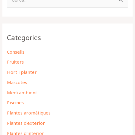
C
e
r
c
Categories
a
:
Consells
Fruiters
Hort i planter
Mascotes
Medi ambient
Piscines
Plantes aromàtiques
Plantes d'exterior
Plantes d'interior