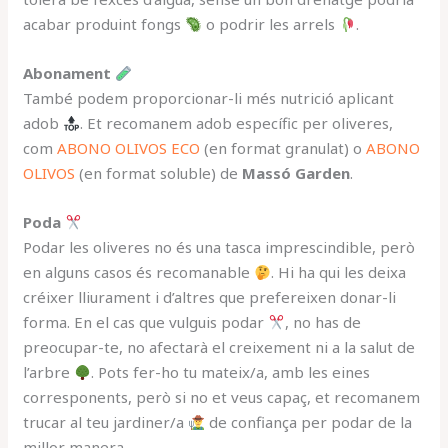
acabar produint fongs
o podrir les arrels
.
Abonament
També podem proporcionar-li més nutrició aplicant
adob
. Et recomanem adob específic per oliveres,
com
ABONO OLIVOS ECO
(en format granulat) o
ABONO
OLIVOS
(en format soluble) de
Massó Garden
.
Poda
Podar les oliveres no és una tasca imprescindible, però
en alguns casos és recomanable
. Hi ha qui les deixa
créixer lliurament i d’altres que prefereixen donar-li
forma. En el cas que vulguis podar
, no has de
preocupar-te, no afectarà el creixement ni a la salut de
l’arbre
. Pots fer-ho tu mateix/a, amb les eines
corresponents, però si no et veus capaç, et recomanem
trucar al teu jardiner/a
de confiança per podar de la
millor manera.