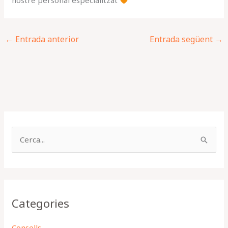
nostre personal especialitzat
←
Entrada anterior
Entrada següent
→
C
e
r
c
Categories
a
:
Consells