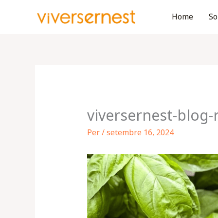
Vés
Home
So
al
contingut
viversernest-blog-
Per
/
setembre 16, 2024