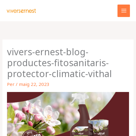
Vés
al
contingut
vivers-ernest-blog-
productes-fitosanitaris-
protector-climatic-vithal
Per
/
maig 22, 2023