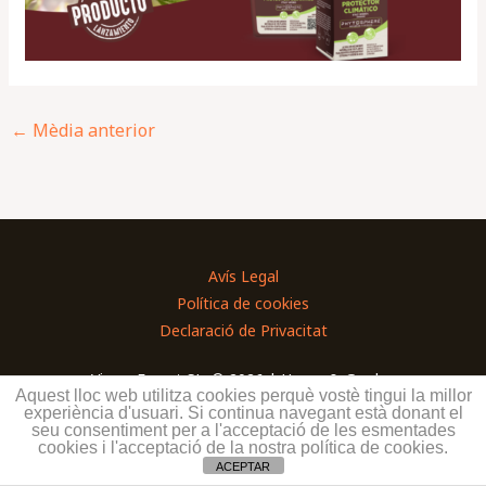
←
Mèdia anterior
Avís Legal
Política de cookies
Declaració de Privacitat
Vivers Ernest SL. © 2026 | Home & Garden
Aquest lloc web utilitza cookies perquè vostè tingui la millor
experiència d'usuari. Si continua navegant està donant el
seu consentiment per a l'acceptació de les esmentades
cookies i l'acceptació de la nostra política de cookies.
ACEPTAR