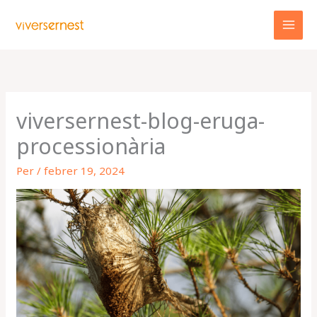
Vés
al
contingut
viversernest-blog-eruga-
processionària
Per
/
febrer 19, 2024