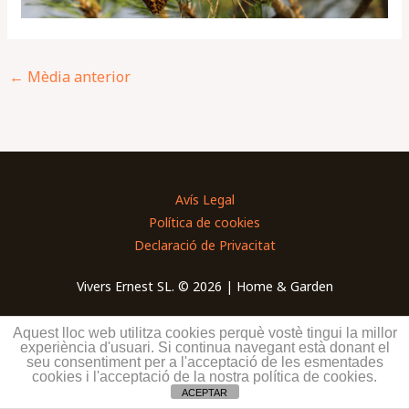
←
Mèdia anterior
Avís Legal
Política de cookies
Declaració de Privacitat
Vivers Ernest SL. © 2026 | Home & Garden
Aquest lloc web utilitza cookies perquè vostè tingui la millor
experiència d'usuari. Si continua navegant està donant el
seu consentiment per a l'acceptació de les esmentades
cookies i l'acceptació de la nostra política de cookies.
ACEPTAR