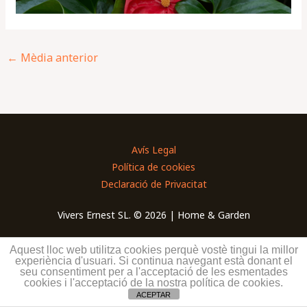
←
Mèdia anterior
Avís Legal
Política de cookies
Declaració de Privacitat
Vivers Ernest SL. © 2026 | Home & Garden
Aquest lloc web utilitza cookies perquè vostè tingui la millor
experiència d'usuari. Si continua navegant està donant el
seu consentiment per a l'acceptació de les esmentades
cookies i l'acceptació de la nostra política de cookies.
ACEPTAR