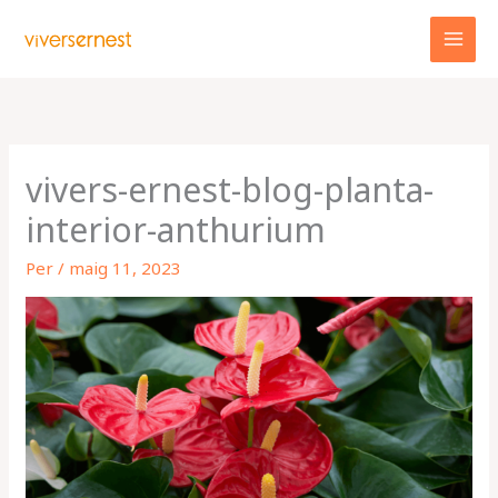
Vés
al
contingut
vivers-ernest-blog-planta-
interior-anthurium
Per
/
maig 11, 2023