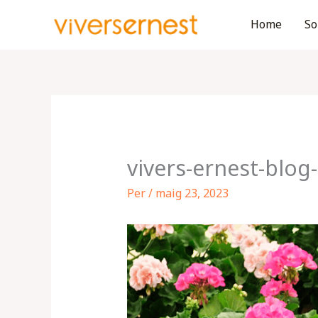
Vés
Home
So
al
contingut
vivers-ernest-blog-
Per
/
maig 23, 2023